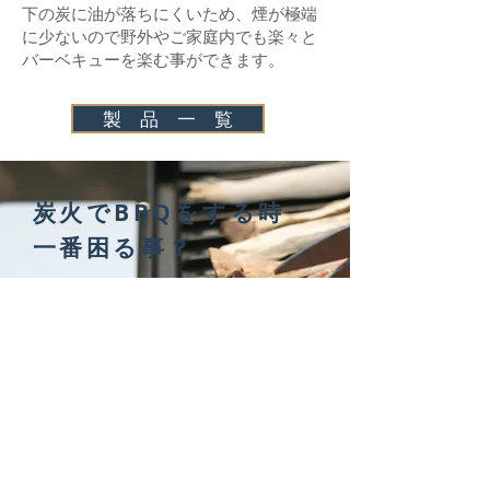
下の炭に油が
落ちにくいため、煙が極端
に少ないので野外やご家庭内でも楽々と
バーベキューを楽む事ができます。
製 品 一 覧
炭火でBBQをする時
一番困る事？
炭火でお肉を焼く時、肉から出てきた油
が炭に落ちて火柱が立ち
せっかくのお肉
が
黒焦げになってしまう事。炭火焼の
時、誰もが一度は経験しているはずで
す。
そこを何とかしようと開発されたグリル
が
DIBADIBAグリルです。油が下に落ちない
でお肉とグリルの接触面両側の溝から両
端へ流れ排出されます。キャンプ場やご