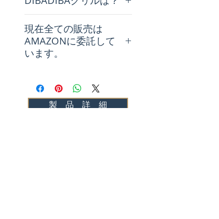
DIBADIBAグリルは？
特殊構造で作られたDIBADIBAグ
現在全ての販売は
リルは炭火でお肉を焼く時に出
AMAZONに委託して
てくる油が下の炭に落ちにくい
います。
ので火柱が立つことがなく快適
で美味しい炭火焼ができます。
製 品 詳 細
今すぐAMAZONで購入
SUBSCRIBE FOR UPDATES